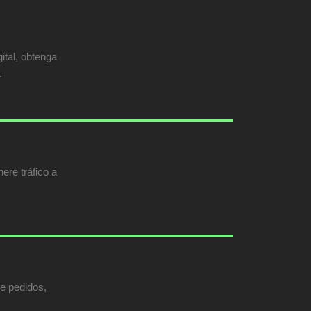
ital, obtenga
.
ere tráfico a
de pedidos,